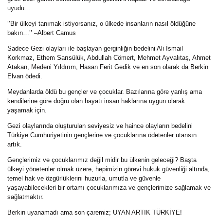
uyudu…
‘’Bir ülkeyi tanımak istiyorsanız, o ülkede insanların nasıl öldüğüne
bakın…’’ –Albert Camus
Sadece Gezi olayları ile başlayan gerginliğin bedelini Ali İsmail
Korkmaz, Ethem Sarısülük, Abdullah Cömert, Mehmet Ayvalıtaş, Ahmet
Atakan, Medeni Yıldırım, Hasan Ferit Gedik ve en son olarak da Berkin
Elvan ödedi.
Meydanlarda öldü bu gençler ve çocuklar. Bazılarına göre yanlış ama
kendilerine göre doğru olan hayatı insan haklarına uygun olarak
yaşamak için.
Gezi olaylarında oluşturulan seviyesiz ve haince olayların bedelini
Türkiye Cumhuriyetinin gençlerine ve çocuklarına ödetenler utansın
artık.
Gençlerimiz ve çocuklarımız değil midir bu ülkenin geleceği? Başta
ülkeyi yönetenler olmak üzere, hepimizin görevi hukuk güvenliği altında,
temel hak ve özgürlüklerini huzurla, umutla ve güvenle
yaşayabilecekleri bir ortamı çocuklarımıza ve gençlerimize sağlamak ve
sağlatmaktır.
Berkin uyanamadı ama son çaremiz; UYAN ARTIK TÜRKİYE!