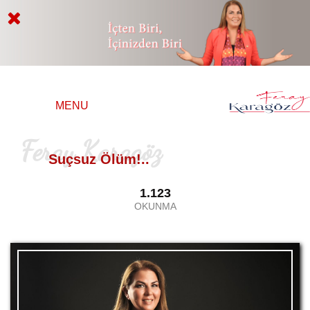
MENU
Feray Karagöz
Suçsuz Ölüm!..
1.123
OKUNMA